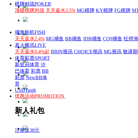
棋牌对战
POKER
顶级棋牌对战
天天返水3.5%
MG棋牌
KY棋牌
FG棋牌
M
捕鱼街机
FISH
天天返水2.4%
MG捕鱼
BB捕鱼
JDB捕鱼
CQ9捕鱼
狂捞
真人视讯
LIVE
天天返水0.4%起
BBIN视讯
CHOICE视讯
MG视讯
敬请期
体育彩票
SPORT
新皇冠体育
沙
巴体育
彩票
BB
彩票
NewBB体
育
USDT
usdt
优惠活动
PROMOTION
新人礼包
注册送38元