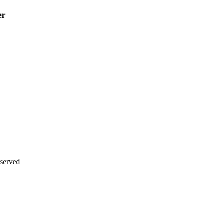
r
erved