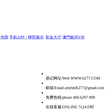
红包雨
手机APP
|
牌照展示
彩金大厅
澳門銀河VIP
易记网址/Web
WWW.6277.COM
邮箱/Email
amyhkf6277@gmail.com
免费热线/phone
400-6297-999
在线客服/ONLINE
7x24小时