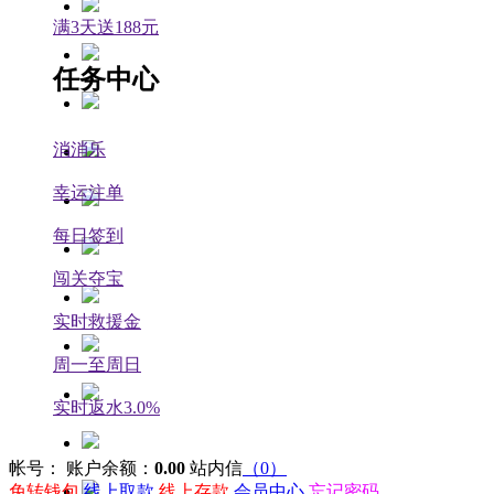
满3天送188元
任务中心
消消乐
幸运注单
每日签到
闯关夺宝
实时救援金
周一至周日
实时返水3.0%
帐号：
账户余额：
0.00
站内信
（
0
）
免转钱包
线上取款
线上存款
会员中心
忘记密码