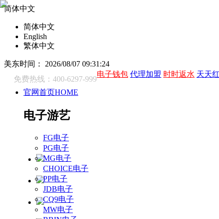
简体中文
简体中文
English
繁体中文
美东时间：
2026/08/07 09:31:25
电子钱包
代理加盟
时时返水
天天
免费热线：400-6297-999
官网首页
HOME
电子游艺
FG电子
PG电子
MG电子
CHOICE电子
PP电子
JDB电子
CQ9电子
MW电子